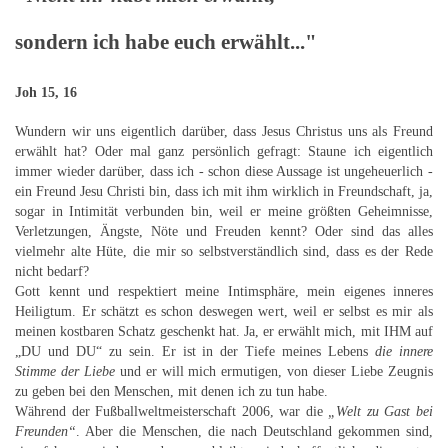
sondern ich habe euch erwählt..."
Joh 15, 16
Wundern wir uns eigentlich darüber, dass Jesus Christus uns als Freund
erwählt hat? Oder mal ganz persönlich gefragt: Staune ich eigentlich
immer wieder darüber, dass ich - schon diese Aussage ist ungeheuerlich -
ein Freund Jesu Christi bin, dass ich mit ihm wirklich in Freundschaft, ja,
sogar in Intimität verbunden bin, weil er meine größten Geheimnisse,
Verletzungen, Ängste, Nöte und Freuden kennt? Oder sind das alles
vielmehr alte Hüte, die mir so selbstverständlich sind, dass es der Rede
nicht bedarf?
Gott kennt und respektiert meine Intimsphäre, mein eigenes inneres
Heiligtum. Er schätzt es schon deswegen wert, weil er selbst es mir als
meinen kostbaren Schatz geschenkt hat. Ja, er erwählt mich, mit IHM auf
„DU und DU“ zu sein. Er ist in der Tiefe meines Lebens
die innere
Stimme der Liebe
und er will mich ermutigen, von dieser Liebe Zeugnis
zu geben bei den Menschen, mit denen ich zu tun habe.
Während der Fußballweltmeisterschaft 2006, war die
„Welt zu Gast bei
Freunden“
. Aber die Menschen, die nach Deutschland gekommen sind,