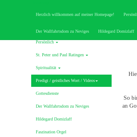
Homepage
Menü
Pred
Herzlich willkommen auf meiner Homepage!
Persönl
Herzlich willkommen auf meiner
Homepage!
Der Wallfahrtsdom zu Neviges
Hildegard Domizlaff
Persönlich
St. Peter und Paul Ratingen
Spiritualität
Hie
Predigt / geistliches Wort / Videos
Gottesdienste
So bi
an Got
Der Wallfahrtsdom zu Neviges
Hildegard Domizlaff
Faszination Orgel