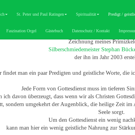
igt / geistliches Wort Übersicht
ich
St. Peter und Paul Ratingen
Spiritualität
Predigt / geist
Faszination Orgel
Gästebuch
Datenschutz / Kontakt
Impress
Zeichnung meines Primizkel
Silberschmiedemeister Stephan Bück
der ihn im Jahr 2003 erstel
r findet man ein paar Predigten und geistliche Worte, die i
Jede Form von Gottesdienst muss im tieferen Sin
n ich davon überzeugt, dass wenn wir als Christen Gottesdien
t, sondern umgekehrt der Augenblick, die heilige Zeit im A
Seele sorgt.
Um den Gottesdienst ein wenig nachk
kann man hier ein wenig geistliche Nahrung zur Stärk